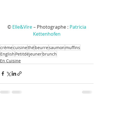
 © 
Elle&Vire
 – Photographe : 
Patricia 
Kettenhofen
crème
cuisine
thé
beurre
saumon
muffins
English
Petitdéjeuner
brunch
En Cuisine
Posts récents
Voir tout