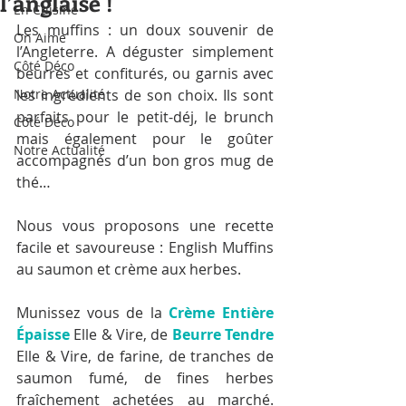
l’anglaise !
En Cuisine
Les muffins : un doux souvenir de 
On Aime
l’Angleterre. A déguster simplement 
Côté Déco
beurrés et confiturés, ou garnis avec 
Notre Actualité
les ingrédients de son choix. Ils sont 
parfaits pour le petit-déj, le brunch 
Côté Déco
mais également pour le goûter 
Notre Actualité
accompagnés d’un bon gros mug de 
thé…
Nous vous proposons une recette 
facile et savoureuse : English Muffins 
au saumon et crème aux herbes.
Munissez vous de la 
Crème Entière 
Épaisse
 Elle & Vire, de 
Beurre Tendre
Elle & Vire, de farine, de tranches de 
saumon fumé, de fines herbes 
fraîchement achetées au marché. 