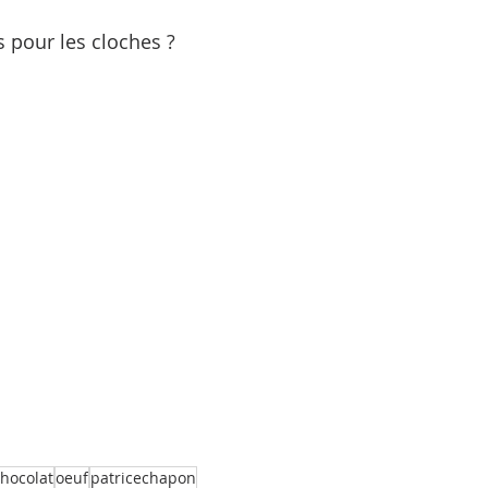
s pour les cloches ?
hocolat
oeuf
patricechapon