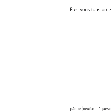
Êtes-vous tous prêt
pâques
oeufsdepâques
c