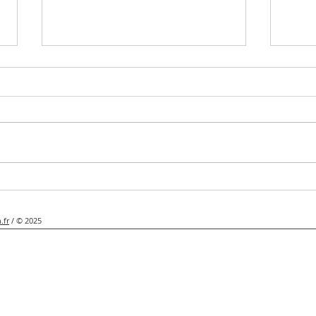
De g
Une idée de boisson fruitée et
glacée pour l'été !
.fr
/ © 2025