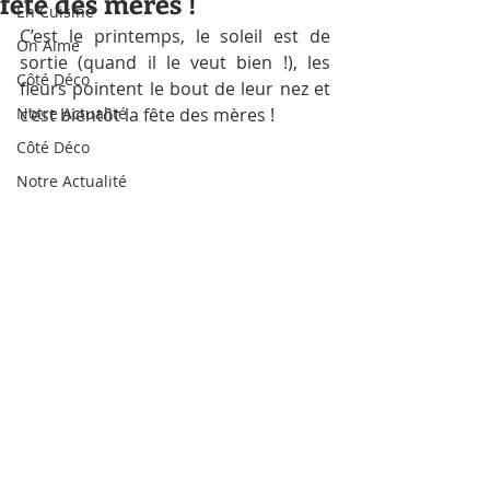
fête des mères !
En Cuisine
C’est le printemps, le soleil est de 
On Aime
sortie (quand il le veut bien !), les 
Côté Déco
fleurs pointent le bout de leur nez et 
Notre Actualité
c’est bientôt la fête des mères !
Côté Déco
Notre Actualité