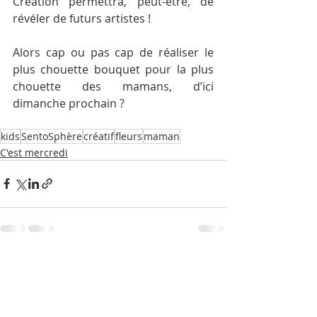
Création permettra, peut-être, de 
révéler de futurs artistes !
Alors cap ou pas cap de réaliser le 
plus chouette bouquet pour la plus 
chouette des mamans, d’ici 
dimanche prochain ?
kids
SentoSphère
créatif
fleurs
maman
C'est mercredi
Posts récents
Voir tout