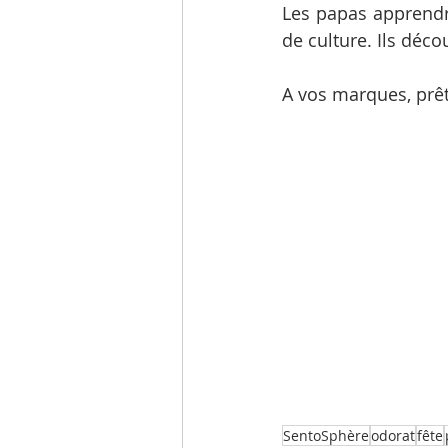
Les papas apprendro
de culture. Ils déco
A vos marques, prêt
SentoSphère
odorat
fête