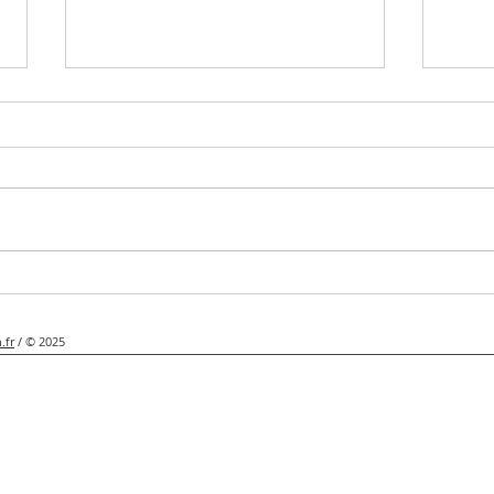
Tous derrière les Bleus avec
L'Inf
GOBEL !
l'ado
.fr
/ © 2025