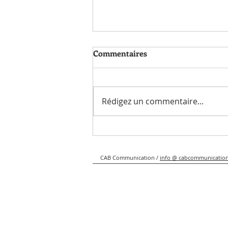
Commentaires
Rédigez un commentaire...
De délicieux cocktails pour
l’été signé Philippe Carraz
CAB Communication /
info @ cabcommunication