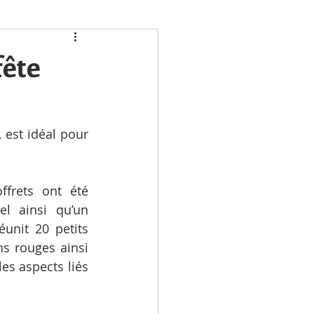
fête
, est idéal pour 
frets ont été 
 ainsi qu’un 
unit 20 petits 
s rouges ainsi 
s aspects liés 