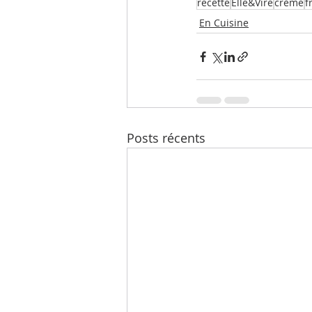
recette
Elle&Vire
crème
f
En Cuisine
Posts récents