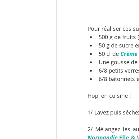
Pour réaliser ces su
500 g de fruits 
50 g de sucre en
50 cl de
Crème 
Une gousse de v
6/8 petits verr
6/8 bâtonnets e
Hop, en cuisine !
1/ Lavez puis séche
2/ Mélangez les au
Normandie
 Elle & 