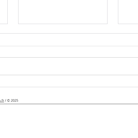
De g
Une idée de boisson fruitée et
glacée pour l'été !
.fr
/ © 2025