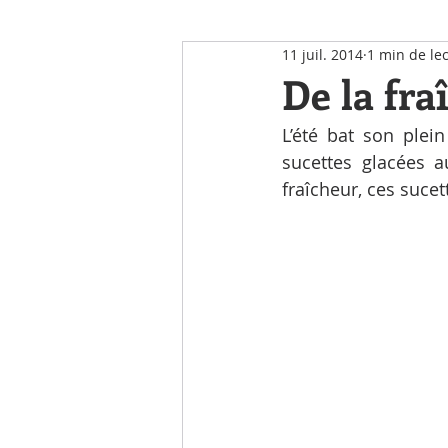
11 juil. 2014
1 min de le
Notre Actualité
De la fra
L’été bat son plein
sucettes glacées a
fraîcheur, ces suce